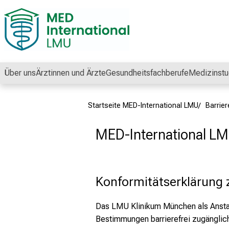
Schließen
Über uns
Ärztinnen und Ärzte
Gesundheitsfachberufe
Medizinstu
Startseite MED-International LMU
Barrier
MED-International L
Konformitätserklärung z
Das LMU Klinikum München als Anstalt
Bestimmungen barrierefrei zugänglich 